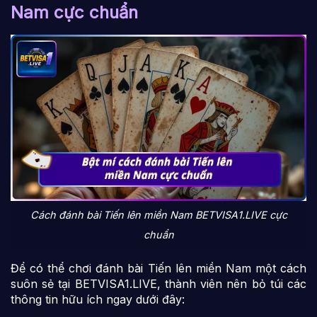
Nam cực chuẩn
Cách đánh bài Tiến lên miền Nam BETVISA1.LIVE cực
chuẩn
Để có thể chơi đánh bài Tiến lên miền Nam một cách
suôn sẻ tại BETVISA1.LIVE, thành viên nên bỏ túi các
thông tin hữu ích ngay dưới đây: