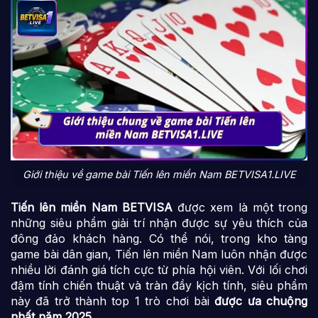
Giới thiệu về game bài Tiến lên miền Nam BETVISA1.LIVE
Tiến lên miền Nam BETVISA
được xem là một trong
những siêu phẩm giải trí nhận được sự yêu thích của
đông đảo khách hàng. Có thể nói, trong kho tàng
game bài dân gian, Tiến lên miền Nam luôn nhận được
nhiều lời đánh giá tích cực từ phía hội viên. Với lối chơi
đậm tính chiến thuật và tràn đầy kịch tính, siêu phẩm
này đã trở thành top 1 trò chơi bài
được ưa chuộng
nhất năm 2025
.