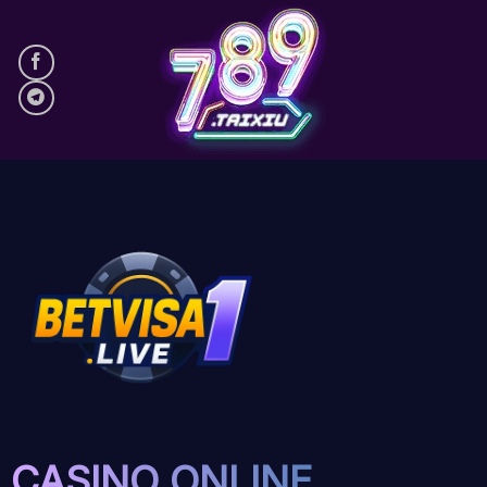
Bỏ
qua
nội
dung
CASINO ONLINE