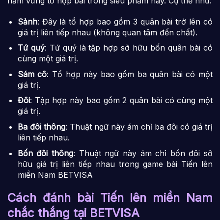
nắm vững tổ hợp bài trong siêu phẩm này. Cụ thể như:
Sảnh
: Đây là tổ hợp bao gồm 3 quân bài trở lên có
giá trị liên tiếp nhau (không quan tâm đến chất).
Tứ quý
: Tứ quý là tập hợp sở hữu bốn quân bài có
cùng một giá trị.
Sám cô
: Tổ hợp này bao gồm ba quân bài có một
giá trị.
Đôi
: Tập hợp này bao gồm 2 quân bài có cùng một
giá trị.
Ba đôi thông
: Thuật ngữ này ám chỉ ba đôi có giá trị
liên tiếp nhau.
Bốn đôi thông
: Thuật ngữ này ám chỉ bốn đôi sở
hữu giá trị liên tiếp nhau trong game bài Tiến lên
miền Nam BETVISA
Cách đánh bài Tiến lên miền Nam
chắc thắng tại BETVISA