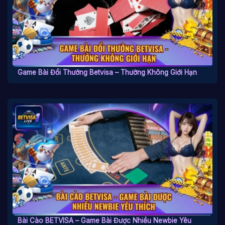
Game Bài Đổi Thưởng Betvisa – Thưởng Không Giới Hạn
Bài Cào BETVISA – Game Bài Được Nhiều Newbie Yêu