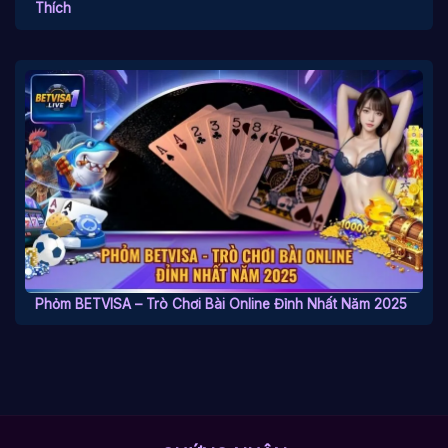
Thích
Phỏm BETVISA – Trò Chơi Bài Online Đỉnh Nhất Năm 2025