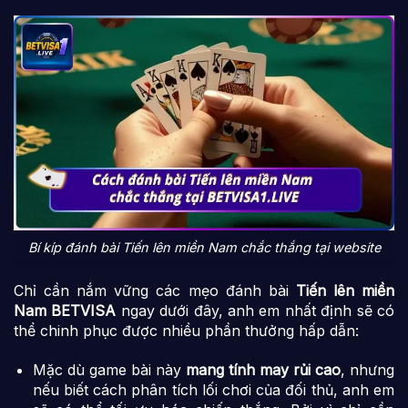
Bí kíp đánh bài Tiến lên miền Nam chắc thắng tại website
Chỉ cần nắm vững các mẹo đánh bài
Tiến lên miền
Nam BETVISA
ngay dưới đây, anh em nhất định sẽ có
thể chinh phục được nhiều phần thưởng hấp dẫn:
Mặc dù game bài này
mang tính may rủi cao
, nhưng
nếu biết cách phân tích lối chơi của đối thủ, anh em