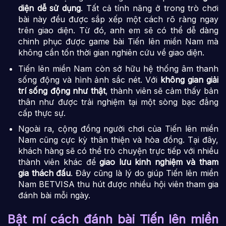
diện dễ sử dụng
. Tất cả tính năng ở trong trò chơi
bài này đều được sắp xếp một cách rõ ràng ngay
trên giao diện. Từ đó, anh em sẽ có thể dễ dàng
chinh phục được game bài Tiến lên miền Nam mà
không cần tốn thời gian nghiên cứu về giao diện.
Tiến lên miền Nam còn sở hữu hệ thống âm thanh
sống động và hình ảnh sắc nét. Với
không gian giải
trí sống động như thật
, thành viên sẽ cảm thấy bản
thân như được trải nghiệm tại một sòng bạc đẳng
cấp thực sự.
Ngoài ra, cộng đồng người chơi của Tiến lên miền
Nam cũng cực kỳ thân thiện và hòa đồng. Tại đây,
khách hàng sẽ có thể trò chuyện trực tiếp với nhiều
thành viên khác để
giao lưu kinh nghiệm và tham
gia thách đấu
. Đây cũng là lý do giúp Tiến lên miền
Nam BETVISA thu hút được nhiều hội viên tham gia
đánh bài mỗi ngày.
Bật mí cách đánh bài Tiến lên miền