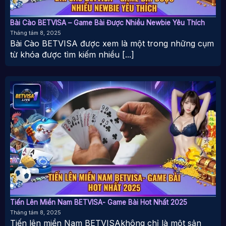
Bài Cào BETVISA – Game Bài Được Nhiều Newbie Yêu Thích
Tháng tám 8, 2025
Bài Cào BETVISA được xem là một trong những cụm
từ khóa được tìm kiếm nhiều [...]
Tiến Lên Miền Nam BETVISA- Game Bài Hot Nhất 2025
Tháng tám 8, 2025
Tiến lên miền Nam BETVISAkhông chỉ là một sản