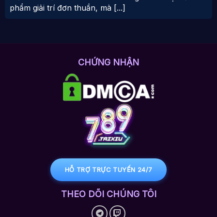
phẩm giải trí đơn thuần, mà [...]
CHỨNG NHẬN
HỖ TRỢ TRỰC TUYẾN 24/7
THEO DÕI CHÚNG TÔI