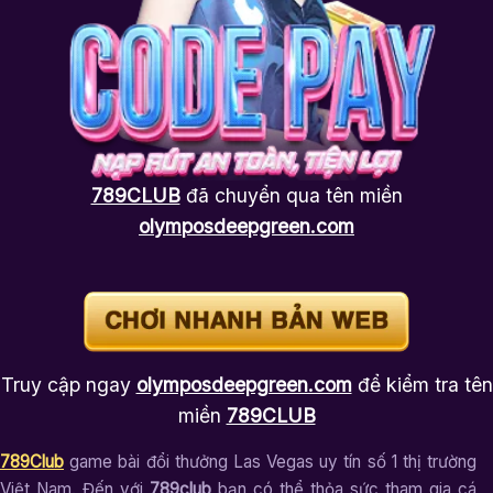
789CLUB
đã chuyển qua tên miền
olymposdeepgreen.com
Truy cập ngay
olymposdeepgreen.com
để kiểm tra tên
miền
789CLUB
789Club
game bài đổi thưởng Las Vegas uy tín số 1 thị trường
Việt Nam. Đến với
789club
bạn có thể thỏa sức tham gia cá