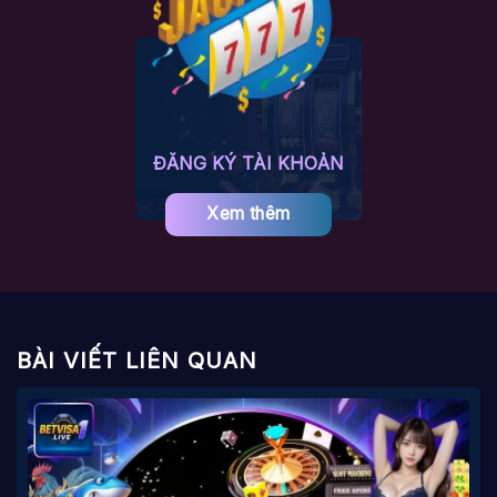
ĐĂNG KÝ TÀI KHOẢN
Xem thêm
BÀI VIẾT LIÊN QUAN