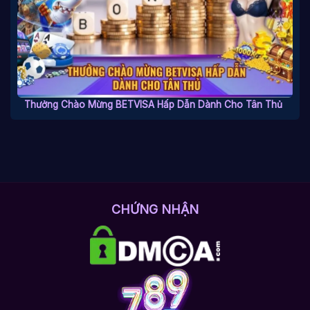
Thưởng Chào Mừng BETVISA Hấp Dẫn Dành Cho Tân Thủ
CHỨNG NHẬN