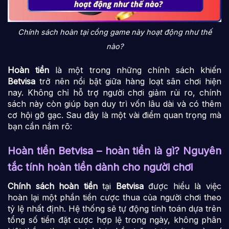
Chính sách hoàn tại cổng game này hoạt động như thế
nào?
Hoàn tiền
là một trong những chính sách khiến
Betvisa
trở nên nổi bật giữa hàng loạt sân chơi hiện
nay. Không chỉ hỗ trợ người chơi giảm rủi ro, chính
sách này còn giúp bạn duy trì vốn lâu dài và có thêm
cơ hội gỡ gạc. Sau đây là một vài điểm quan trọng mà
bạn cần nắm rõ:
Hoàn tiền Betvisa – hoàn tiền là gì? Nguyên
tắc tính hoàn tiền dành cho người chơi
Chính sách hoàn tiền
tại
Betvisa
được hiểu là việc
hoàn lại một phần tiền cược thua của người chơi theo
tỷ lệ nhất định. Hệ thống sẽ tự động tính toán dựa trên
tổng số tiền đặt cược hợp lệ trong ngày, không phân