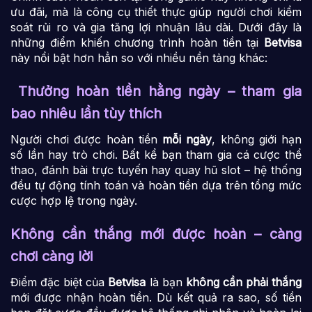
ưu đãi, mà là công cụ thiết thực giúp người chơi kiểm
soát rủi ro và gia tăng lợi nhuận lâu dài. Dưới đây là
những điểm khiến chương trình hoàn tiền tại
Betvisa
này nổi bật hơn hẳn so với nhiều nền tảng khác:
Thưởng hoàn tiền hằng ngày – tham gia
bao nhiêu lần tùy thích
Người chơi được hoàn tiền
mỗi ngày
, không giới hạn
số lần hay trò chơi. Bất kể bạn tham gia cá cược thể
thao, đánh bài trực tuyến hay quay hũ slot – hệ thống
đều tự động tính toán và hoàn tiền dựa trên tổng mức
cược hợp lệ trong ngày.
Không cần thắng mới được hoàn – càng
chơi càng lời
Điểm đặc biệt của
Betvisa
là bạn
không cần phải thắng
mới được nhận hoàn tiền. Dù kết quả ra sao, số tiền