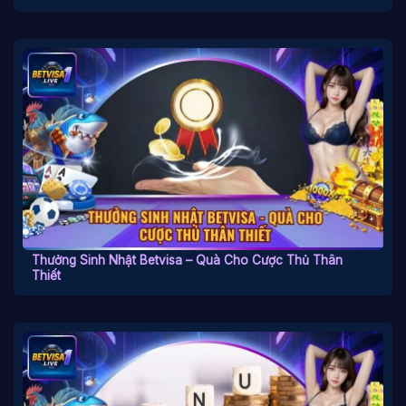
Thưởng Sinh Nhật Betvisa – Quà Cho Cược Thủ Thân
Thiết