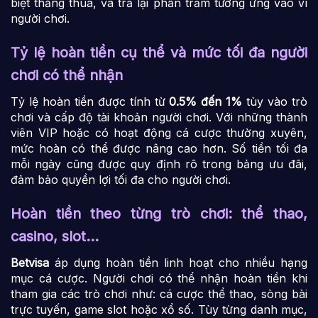
biệt thắng thua, và trả lại phần trăm tương ứng vào ví
người chơi.
Tỷ lệ hoàn tiền cụ thể và mức tối đa người
chơi có thể nhận
Tỷ lệ hoàn tiền được tính từ
0.5% đến 1%
tùy vào trò
chơi và cấp độ tài khoản người chơi. Với những thành
viên VIP hoặc có hoạt động cá cược thường xuyên,
mức hoàn có thể được nâng cao hơn. Số tiền tối đa
mỗi ngày cũng được quy định rõ trong bảng ưu đãi,
đảm bảo quyền lợi tối đa cho người chơi.
Hoàn tiền theo từng trò chơi: thể thao,
casino, slot…
Betvisa
áp dụng hoàn tiền linh hoạt cho nhiều hạng
mục cá cược. Người chơi có thể nhận hoàn tiền khi
tham gia các trò chơi như: cá cược thể thao, sòng bài
trực tuyến, game slot hoặc xổ số. Tùy từng danh mục,